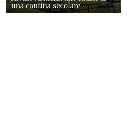
una cantina secolare
GASTRONOMIA
La redazione
23 Luglio 2026
I prodotti di Formaggi Picciau,
caseificio nei dintorni di
Cagliari in Sardegna