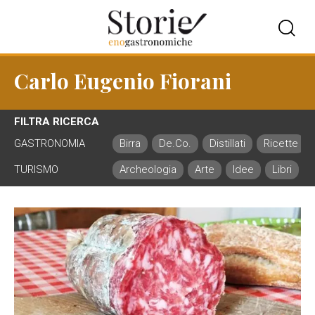
Carlo Eugenio Fiorani
FILTRA RICERCA
GASTRONOMIA
Birra
De.Co.
Distillati
Ricette
TURISMO
Archeologia
Arte
Idee
Libri