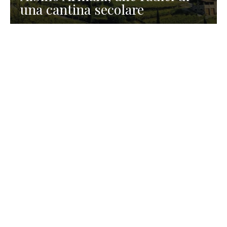
una cantina secolare
GASTRONOMIA
La redazione
23 Luglio 2026
I prodotti di Formaggi Picciau,
caseificio nei dintorni di
Cagliari in Sardegna