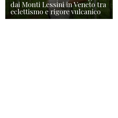
dai Monti Lessini in Veneto tra
eclettismo e rigore vulcanico
TURISMO
La redazione
30 Luglio 2026
La Spiaggetta di Scanno in
Abruzzo, immersa nella
natura di un lago meraviglioso