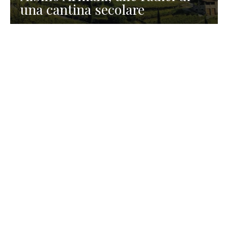
una cantina secolare
GASTRONOMIA
La redazione
23 Luglio 2026
I prodotti di Formaggi Picciau,
caseificio nei dintorni di
Cagliari in Sardegna