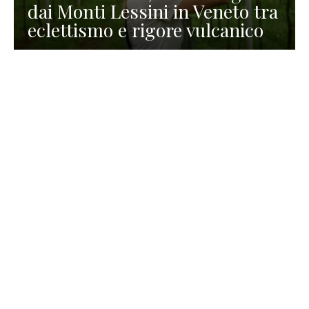
dai Monti Lessini in Veneto tra
eclettismo e rigore vulcanico
TURISMO
La redazione
30 Luglio 2026
La Spiaggetta di Scanno in
Abruzzo, immersa nella
natura di un lago meraviglioso