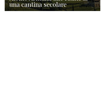
una cantina secolare
GASTRONOMIA
La redazione
23 Luglio 2026
I prodotti di Formaggi Picciau,
caseificio nei dintorni di
Cagliari in Sardegna