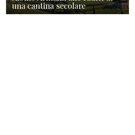
una cantina secolare
GASTRONOMIA
La redazione
23 Luglio 2026
I prodotti di Formaggi Picciau,
caseificio nei dintorni di
Cagliari in Sardegna