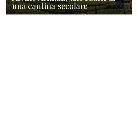
una cantina secolare
GASTRONOMIA
La redazione
23 Luglio 2026
I prodotti di Formaggi Picciau,
caseificio nei dintorni di
Cagliari in Sardegna