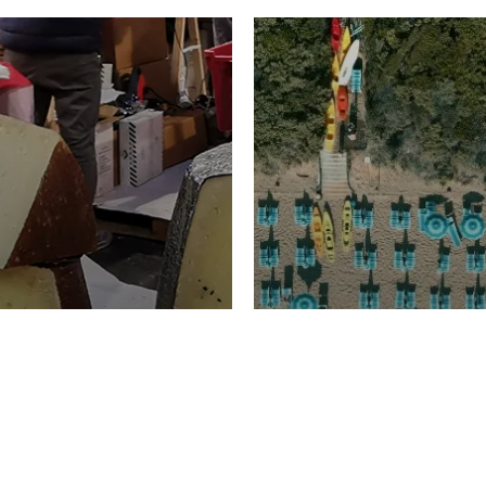
TURISMO
Domenico Liggeri
20 
2026
NOMIA
La spiaggia d
ione
23 Luglio 2026
otti di
Garden Tosca