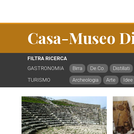
Casa-Museo Di
FILTRA RICERCA
GASTRONOMIA
Birra
De.Co.
Distillati
TURISMO
Archeologia
Arte
Idee