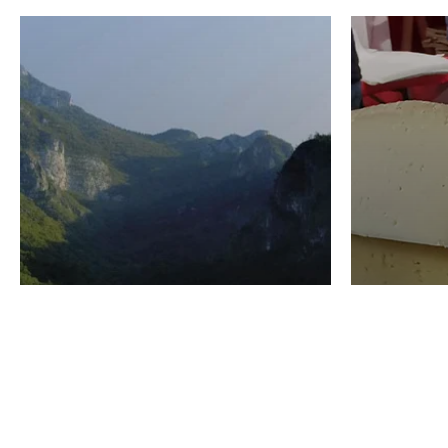
VINO
GASTRO
Domenico Liggeri
24 Luglio
2026
La redaz
I vini del Monte
I prod