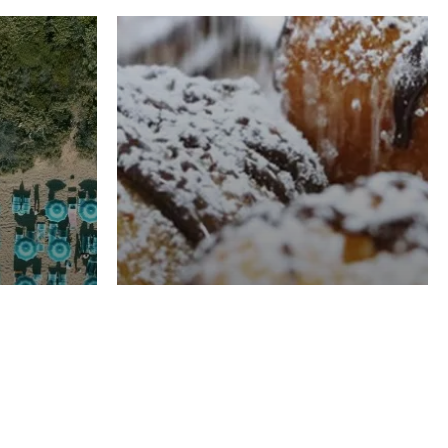
RISTORAZIONE
Luglio
Domenico Liggeri
21 Luglio
2026
el
Pasticceria La
na
Fenice a Porto San