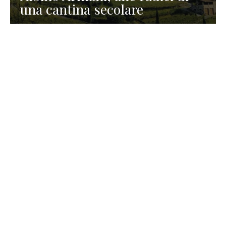
una cantina secolare
GASTRONOMIA
La redazione
23 Luglio 2026
I prodotti di Formaggi Picciau,
caseificio nei dintorni di
Cagliari in Sardegna