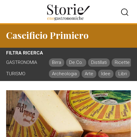
Caseificio Primiero
FILTRA RICERCA
GASTRONOMIA
Birra
De.Co.
Distillati
Ricette
TURISMO
Archeologia
Arte
Idee
Libri