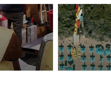
TURISMO
Domenico Liggeri
20 
2026
NOMIA
La spiaggia d
ione
23 Luglio 2026
otti di
Garden Tosca