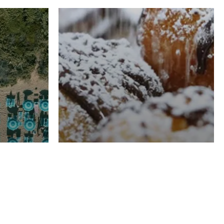
RISTORAZIONE
Luglio
Domenico Liggeri
21 Luglio
2026
el
Pasticceria La
na
Fenice a Porto San