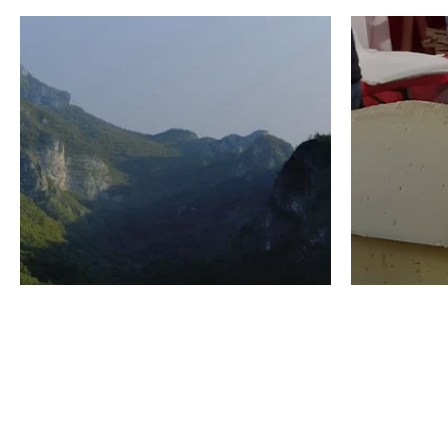
VINO
GASTRO
Domenico Liggeri
24 Luglio
2026
La redaz
I vini del Monte
I prod