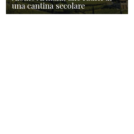
una cantina secolare
GASTRONOMIA
La redazione
23 Luglio 2026
I prodotti di Formaggi Picciau,
caseificio nei dintorni di
Cagliari in Sardegna