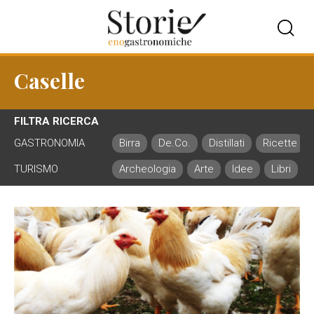
Caselle
FILTRA RICERCA
GASTRONOMIA
Birra
De.Co.
Distillati
Ricette
TURISMO
Archeologia
Arte
Idee
Libri