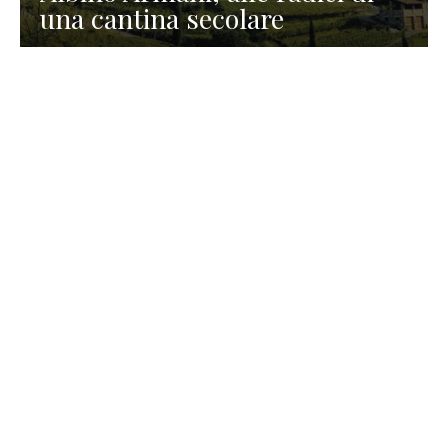
una cantina secolare
GASTRONOMIA
La redazione
23 Luglio 2026
I prodotti di Formaggi Picciau,
caseificio nei dintorni di
Cagliari in Sardegna