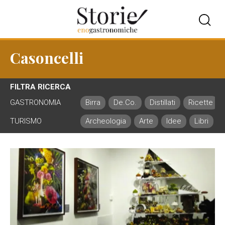
Casoncelli
FILTRA RICERCA
GASTRONOMIA
Birra
De.Co.
Distillati
Ricette
TURISMO
Archeologia
Arte
Idee
Libri