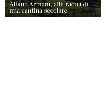
Albino Armani, alle radici di
una cantina secolare
GASTRONOMIA
La redazione
23 Luglio 2026
I prodotti di Formaggi Picciau,
caseificio nei dintorni di
Cagliari in Sardegna