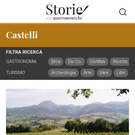
Castelli
FILTRA RICERCA
GASTRONOMIA
Birra
De.Co.
Distillati
Ricette
TURISMO
Archeologia
Arte
Idee
Libri