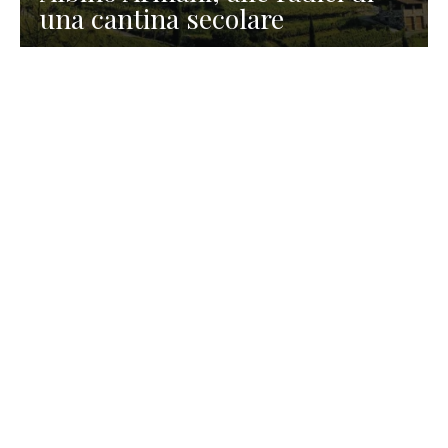
una cantina secolare
GASTRONOMIA
La redazione
23 Luglio 2026
I prodotti di Formaggi Picciau,
caseificio nei dintorni di
Cagliari in Sardegna