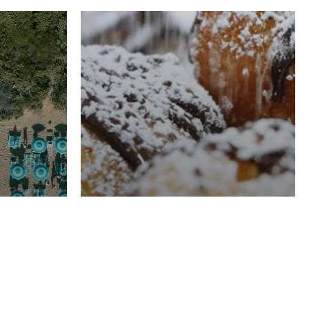
RISTORAZIONE
Luglio
Domenico Liggeri
21 Luglio
2026
el
Pasticceria La
na
Fenice a Porto San