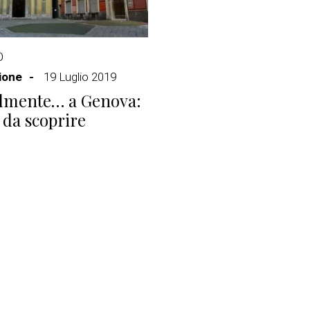
O
ione
19 Luglio 2019
almente… a Genova:
 da scoprire