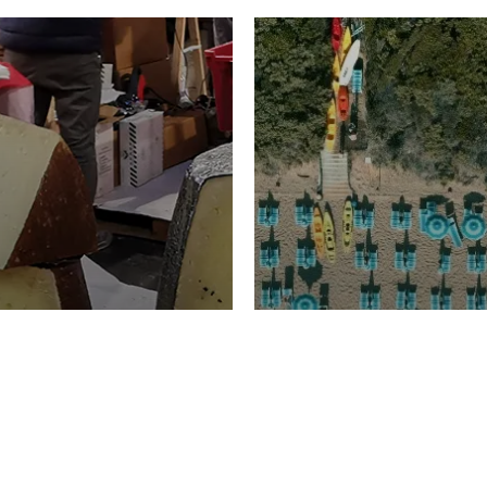
TURISMO
Domenico Liggeri
20 
2026
NOMIA
La spiaggia d
ione
23 Luglio 2026
otti di
Garden Tosca