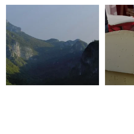
VINO
GASTRO
Domenico Liggeri
24 Luglio
2026
La redaz
I vini del Monte
I prod