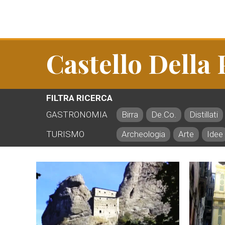
Castello Della 
FILTRA RICERCA
GASTRONOMIA
Birra
De.Co.
Distillati
TURISMO
Archeologia
Arte
Idee