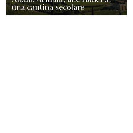
una cantina secolare
GASTRONOMIA
La redazione
23 Luglio 2026
I prodotti di Formaggi Picciau,
caseificio nei dintorni di
Cagliari in Sardegna