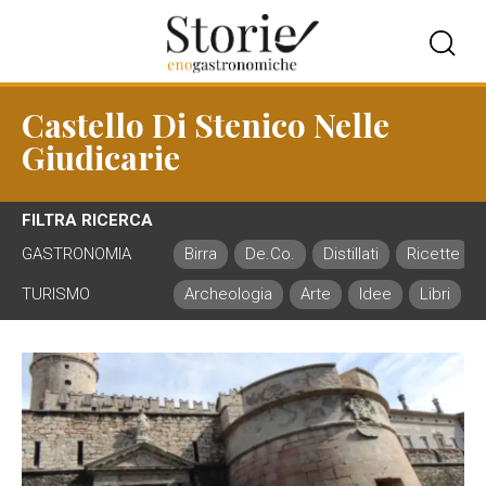
Castello Di Stenico Nelle
Giudicarie
FILTRA RICERCA
GASTRONOMIA
Birra
De.Co.
Distillati
Ricette
TURISMO
Archeologia
Arte
Idee
Libri