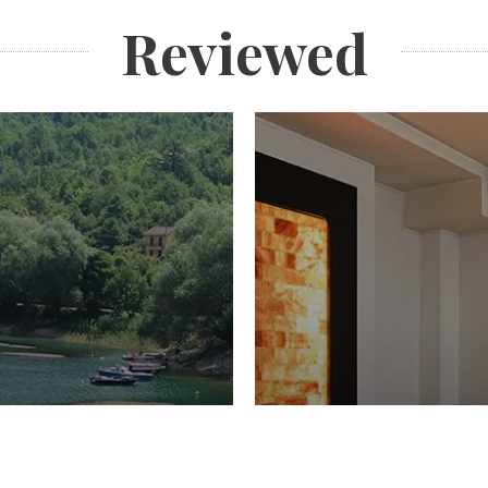
Reviewed
PIACERI
Domenico Liggeri
27 