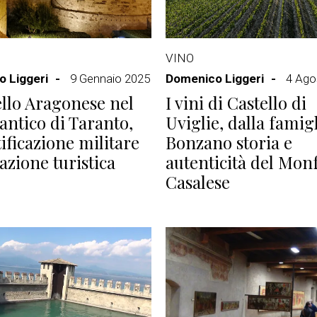
VINO
 Liggeri
9 Gennaio 2025
Domenico Liggeri
4 Ago
tello Aragonese nel
I vini di Castello di
antico di Taranto,
Uviglie, dalla famig
tificazione militare
Bonzano storia e
razione turistica
autenticità del Mon
Casalese