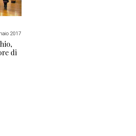
naio 2017
hio,
ore di