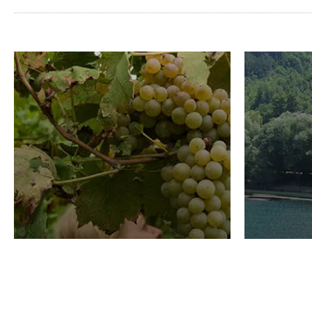
VINO
TURISMO
Domenico Liggeri
31 Luglio