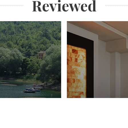
Reviewed
PIACERI
Domenico Liggeri
27 
2026