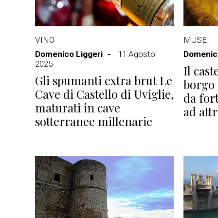
VINO
MUSEI
Domenico Liggeri
11 Agosto
Domenico
2025
Il cas
Gli spumanti extra brut Le
borgo 
Cave di Castello di Uviglie,
da for
maturati in cave
ad att
sotterranee millenarie