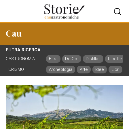
Cau
FILTRA RICERCA
GASTRONOMIA
Birra
De.Co.
Distillati
Ricette
TURISMO
Archeologia
Arte
Idee
Libri