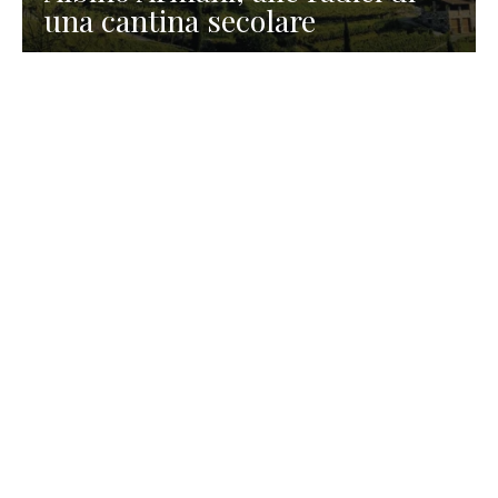
una cantina secolare
GASTRONOMIA
La redazione
23 Luglio 2026
I prodotti di Formaggi Picciau,
caseificio nei dintorni di
Cagliari in Sardegna