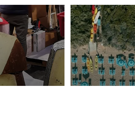
TURISMO
Domenico Liggeri
20 
2026
NOMIA
La spiaggia d
ione
23 Luglio 2026
otti di
Garden Tosca