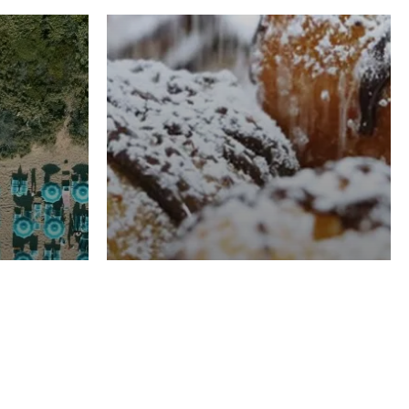
RISTORAZIONE
Luglio
Domenico Liggeri
21 Luglio
2026
el
Pasticceria La
na
Fenice a Porto San