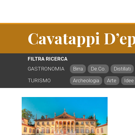
Cavatappi D’e
FILTRA RICERCA
GASTRONOMIA
Birra
De.Co.
Distillati
TURISMO
Archeologia
Arte
Idee