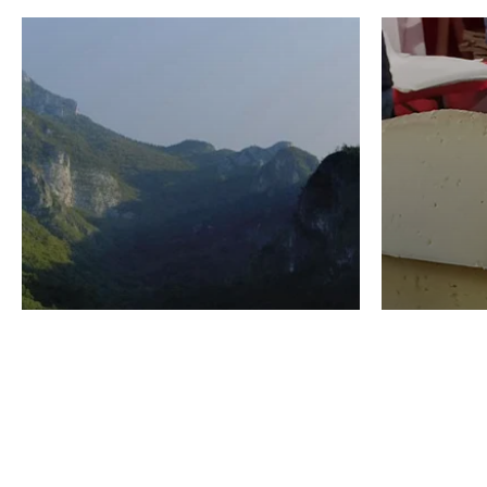
VINO
GASTRO
Domenico Liggeri
24 Luglio
2026
La redaz
I vini del Monte
I prod