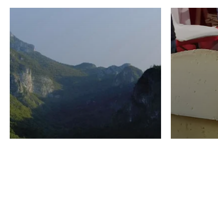
VINO
GASTRO
Domenico Liggeri
24 Luglio
2026
La redaz
I vini del Monte
I prod