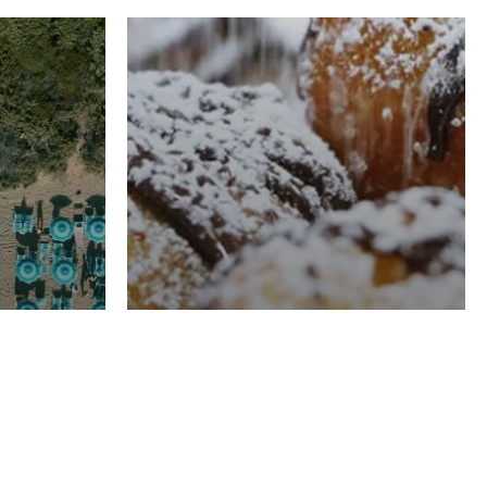
RISTORAZIONE
Luglio
Domenico Liggeri
21 Luglio
2026
el
Pasticceria La
na
Fenice a Porto San