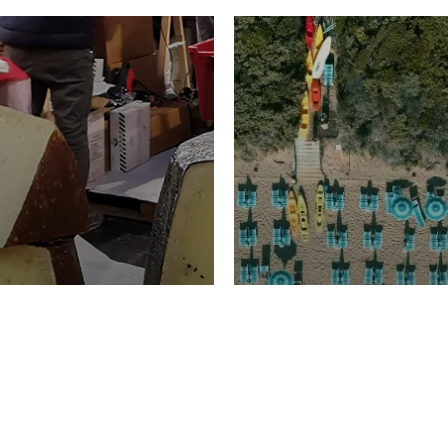
TURISMO
Domenico Liggeri
20 
2026
NOMIA
La spiaggia d
ione
23 Luglio 2026
otti di
Garden Tosca