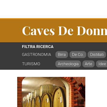
Caves De Donn
FILTRA RICERCA
GASTRONOMIA
Birra
De.Co.
Distillati
TURISMO
Archeologia
Arte
Idee