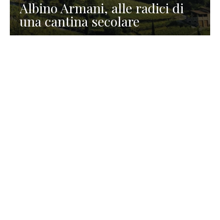
Albino Armani, alle radici di
una cantina secolare
GASTRONOMIA
La redazione
23 Luglio 2026
I prodotti di Formaggi Picciau,
caseificio nei dintorni di
Cagliari in Sardegna