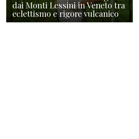
dai Monti Lessini in Veneto tra
eclettismo e rigore vulcanico
TURISMO
La redazione
30 Luglio 2026
La Spiaggetta di Scanno in
Abruzzo, immersa nella
natura di un lago meraviglioso