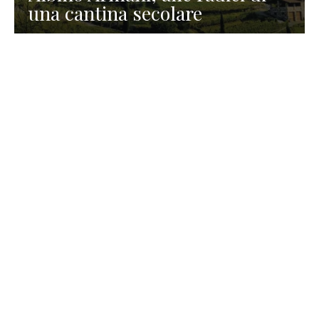
una cantina secolare
GASTRONOMIA
La redazione
23 Luglio 2026
I prodotti di Formaggi Picciau,
caseificio nei dintorni di
Cagliari in Sardegna