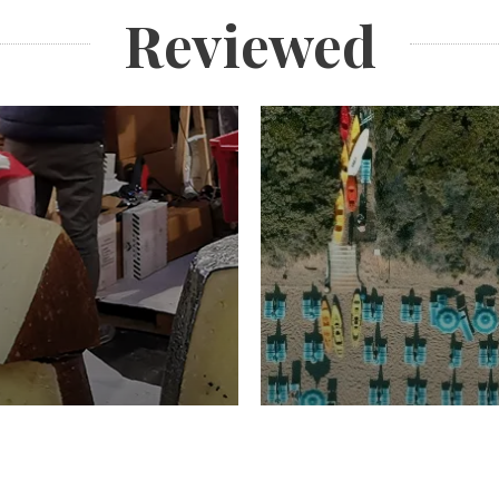
Reviewed
TURISMO
Domenico Liggeri
20 