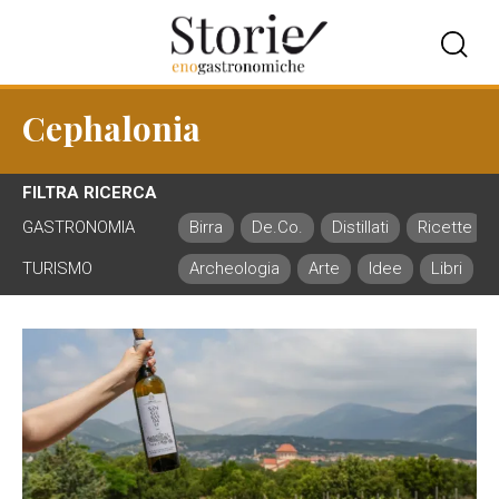
Cephalonia
FILTRA RICERCA
GASTRONOMIA
Birra
De.Co.
Distillati
Ricette
TURISMO
Archeologia
Arte
Idee
Libri