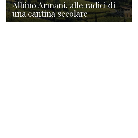
Albino Armani, alle radici di
una cantina secolare
GASTRONOMIA
La redazione
23 Luglio 2026
I prodotti di Formaggi Picciau,
caseificio nei dintorni di
Cagliari in Sardegna