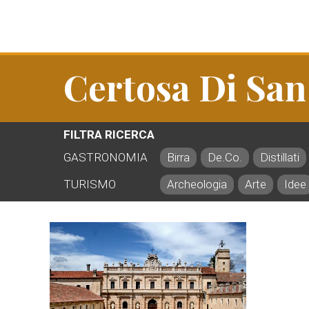
Certosa Di San
FILTRA RICERCA
GASTRONOMIA
Birra
De.Co.
Distillati
TURISMO
Archeologia
Arte
Idee