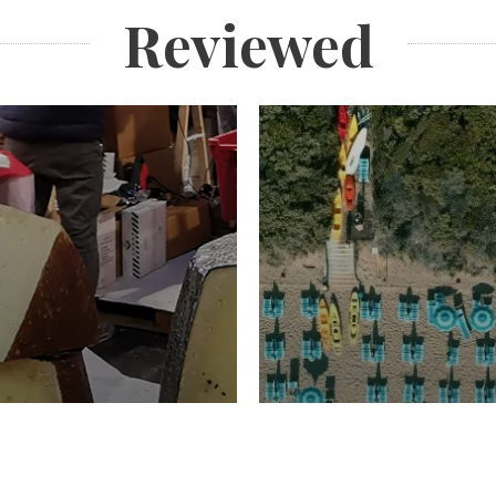
Reviewed
TURISMO
Domenico Liggeri
20 