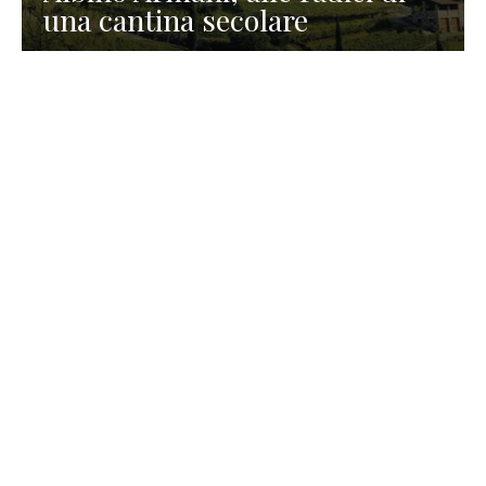
una cantina secolare
GASTRONOMIA
La redazione
23 Luglio 2026
I prodotti di Formaggi Picciau,
caseificio nei dintorni di
Cagliari in Sardegna