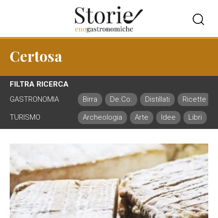
Certosa
FILTRA RICERCA
GASTRONOMIA
Birra
De.Co.
Distillati
Ricette
TURISMO
Archeologia
Arte
Idee
Libri