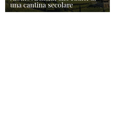
una cantina secolare
GASTRONOMIA
La redazione
23 Luglio 2026
I prodotti di Formaggi Picciau,
caseificio nei dintorni di
Cagliari in Sardegna