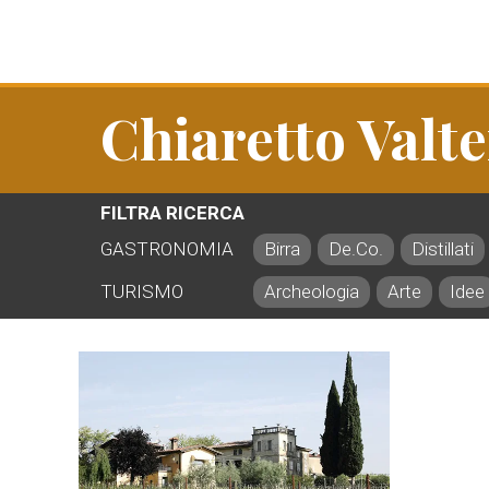
Chiaretto Valte
FILTRA RICERCA
GASTRONOMIA
Birra
De.Co.
Distillati
TURISMO
Archeologia
Arte
Idee