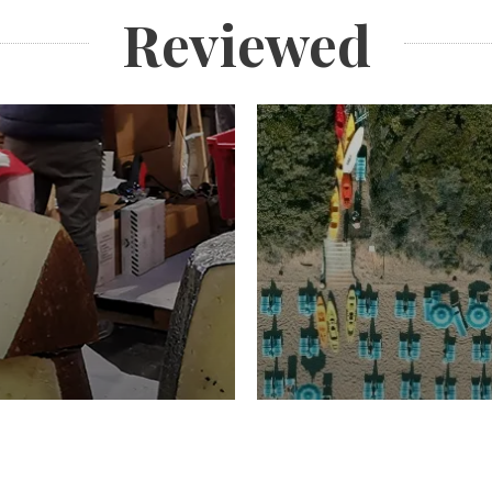
Reviewed
TURISMO
Domenico Liggeri
20 