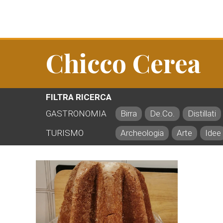
Chicco Cerea
FILTRA RICERCA
GASTRONOMIA
Birra
De.Co.
Distillati
TURISMO
Archeologia
Arte
Idee