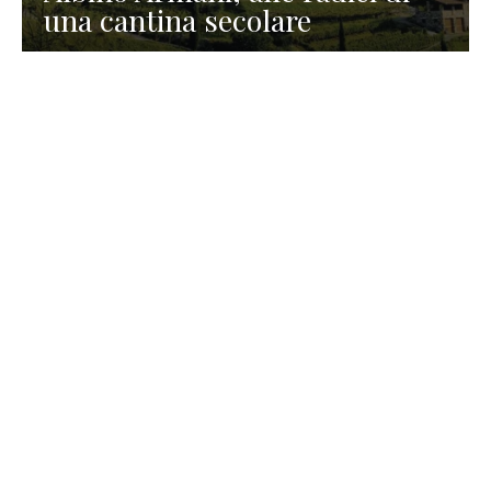
una cantina secolare
GASTRONOMIA
La redazione
23 Luglio 2026
I prodotti di Formaggi Picciau,
caseificio nei dintorni di
Cagliari in Sardegna