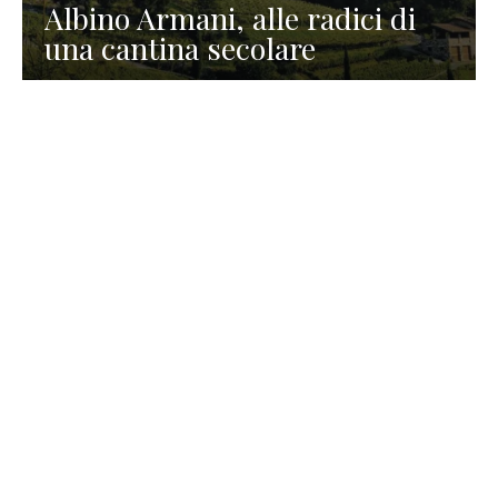
Albino Armani, alle radici di
una cantina secolare
GASTRONOMIA
La redazione
23 Luglio 2026
I prodotti di Formaggi Picciau,
caseificio nei dintorni di
Cagliari in Sardegna