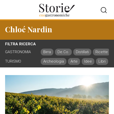
Chloé Nardin
FILTRA RICERCA
GASTRONOMIA
Birra
De.Co.
Distillati
Ricette
TURISMO
Archeologia
Arte
Idee
Libri