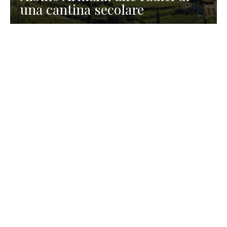
una cantina secolare
GASTRONOMIA
La redazione
23 Luglio 2026
I prodotti di Formaggi Picciau,
caseificio nei dintorni di
Cagliari in Sardegna