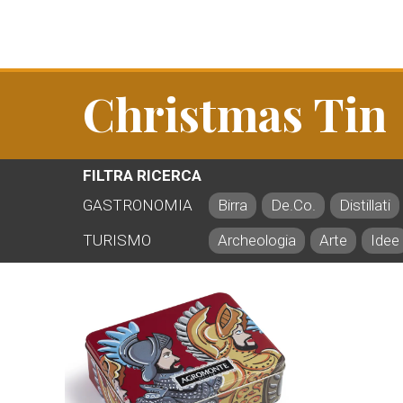
Christmas Tin
FILTRA RICERCA
GASTRONOMIA
Birra
De.Co.
Distillati
TURISMO
Archeologia
Arte
Idee