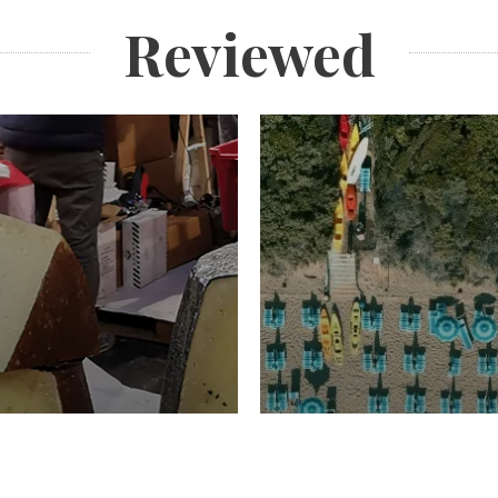
Reviewed
TURISMO
Domenico Liggeri
20 