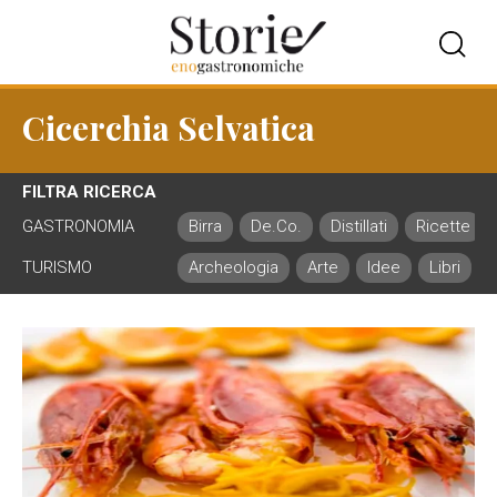
Cicerchia Selvatica
FILTRA RICERCA
GASTRONOMIA
Birra
De.Co.
Distillati
Ricette
TURISMO
Archeologia
Arte
Idee
Libri