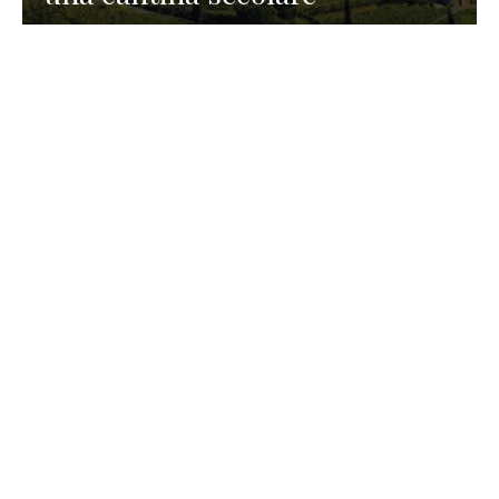
GASTRONOMIA
La redazione
23 Luglio 2026
I prodotti di Formaggi Picciau,
caseificio nei dintorni di
Cagliari in Sardegna