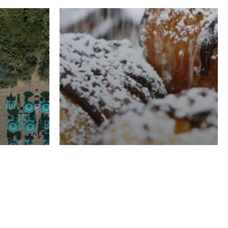
RISTORAZIONE
Luglio
Domenico Liggeri
21 Luglio
2026
el
Pasticceria La
na
Fenice a Porto San