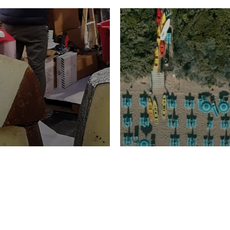
TURISMO
Domenico Liggeri
20 
2026
NOMIA
La spiaggia d
ione
23 Luglio 2026
otti di
Garden Tosca