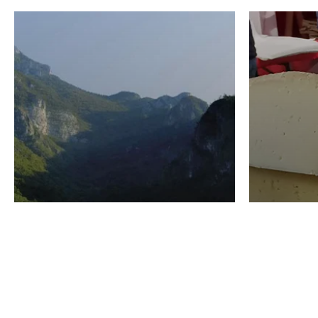
VINO
GASTRO
Domenico Liggeri
24 Luglio
2026
La redaz
I vini del Monte
I prod