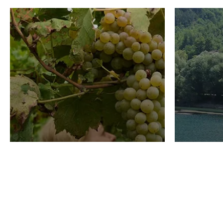
VINO
TURISMO
Domenico Liggeri
31 Luglio
2026
La redaz
Diletta Tonello, vini
La Sp