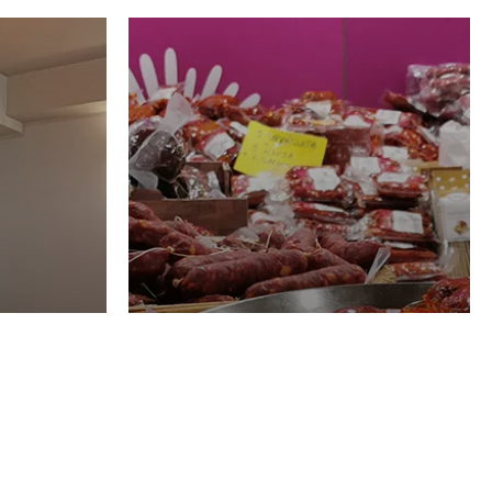
Luglio
GASTRONOMIA
rden
La redazione
28 Luglio 2026
t,
Salumificio San