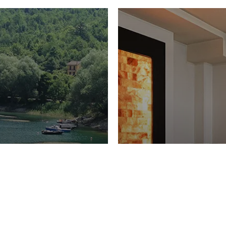
PIACERI
Domenico Liggeri
27 
2026
La Spa del Ga
ione
30 Luglio 2026
iaggetta di
Toscana Resor