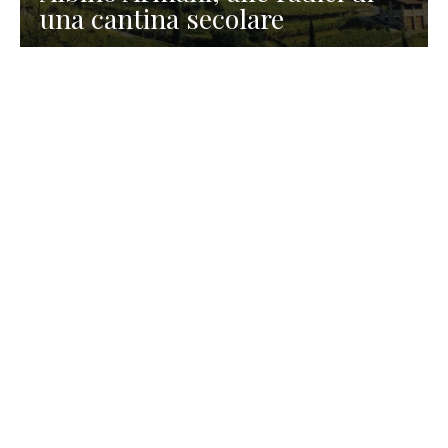
una cantina secolare
GASTRONOMIA
La redazione
23 Luglio 2026
I prodotti di Formaggi Picciau,
caseificio nei dintorni di
Cagliari in Sardegna