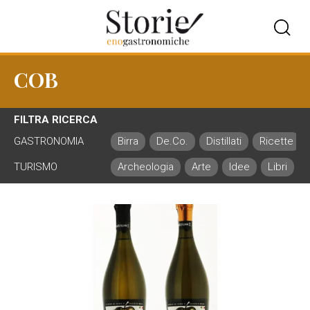
COB
FILTRA RICERCA
GASTRONOMIA
Birra
De.Co.
Distillati
Ricette
TURISMO
Archeologia
Arte
Idee
Libri