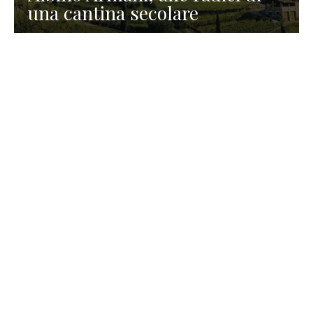
una cantina secolare
GASTRONOMIA
La redazione
23 Luglio 2026
I prodotti di Formaggi Picciau,
caseificio nei dintorni di
Cagliari in Sardegna