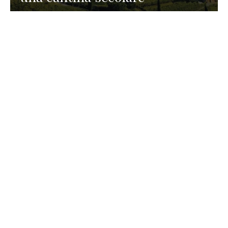
GASTRONOMIA
La redazione
23 Luglio 2026
I prodotti di Formaggi Picciau,
caseificio nei dintorni di
Cagliari in Sardegna