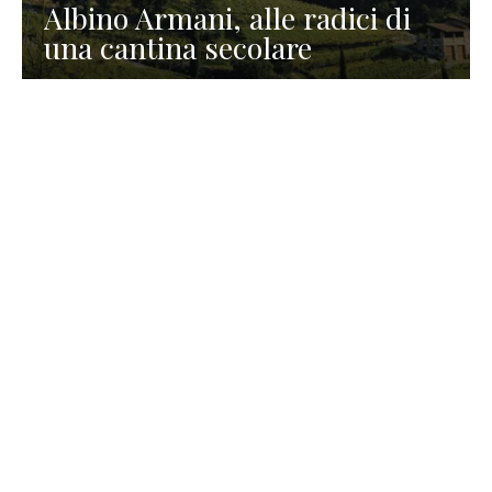
Albino Armani, alle radici di
una cantina secolare
GASTRONOMIA
La redazione
23 Luglio 2026
I prodotti di Formaggi Picciau,
caseificio nei dintorni di
Cagliari in Sardegna