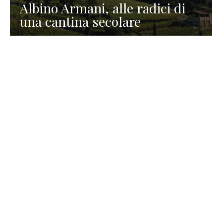
Albino Armani, alle radici di
una cantina secolare
GASTRONOMIA
La redazione
23 Luglio 2026
I prodotti di Formaggi Picciau,
caseificio nei dintorni di
Cagliari in Sardegna