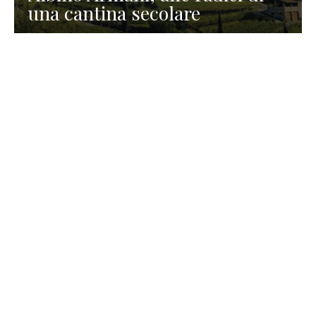
una cantina secolare
GASTRONOMIA
La redazione
23 Luglio 2026
I prodotti di Formaggi Picciau,
caseificio nei dintorni di
Cagliari in Sardegna