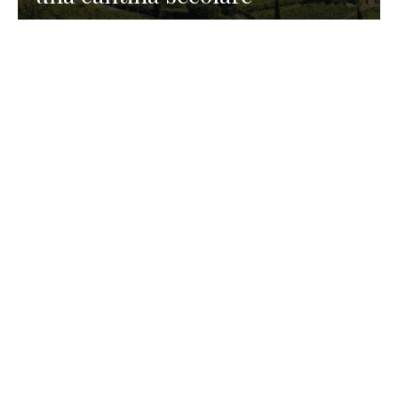
GASTRONOMIA
La redazione
23 Luglio 2026
I prodotti di Formaggi Picciau,
caseificio nei dintorni di
Cagliari in Sardegna