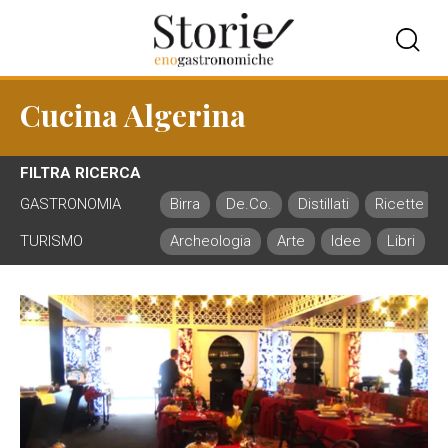
Cucina Algerina
FILTRA RICERCA
GASTRONOMIA
Birra
De.Co.
Distillati
Ricette
TURISMO
Archeologia
Arte
Idee
Libri