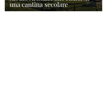
una cantina secolare
GASTRONOMIA
La redazione
23 Luglio 2026
I prodotti di Formaggi Picciau,
caseificio nei dintorni di
Cagliari in Sardegna