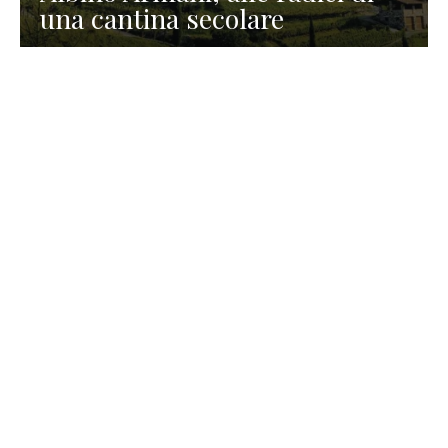
una cantina secolare
GASTRONOMIA
La redazione
23 Luglio 2026
I prodotti di Formaggi Picciau,
caseificio nei dintorni di
Cagliari in Sardegna